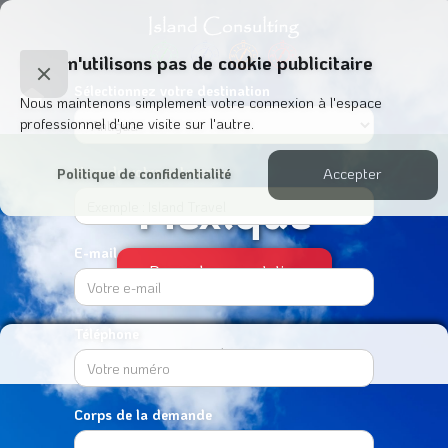
Nous n'utilisons pas de cookie publicitaire
Close
Sélectionnez votre destination
Nous maintenons simplement votre connexion à l'espace
Cookie
professionnel d'une visite sur l'autre.
Popup
Nom de votre entreprise
Accepter
Politique de confidentialité
Mexique
E-mail
Demander une cotation
Téléphone
Ouvrir le menu
Corps de la demande