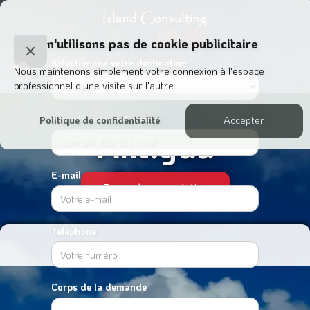
Nous n'utilisons pas de cookie publicitaire
Close
Sélectionnez votre destination
Nous maintenons simplement votre connexion à l'espace
Cookie
professionnel d'une visite sur l'autre.
Popup
Nom de votre entreprise
Accepter
Politique de confidentialité
Antigua
E-mail
Demander une cotation
Téléphone
Ouvrir le menu
Corps de la demande